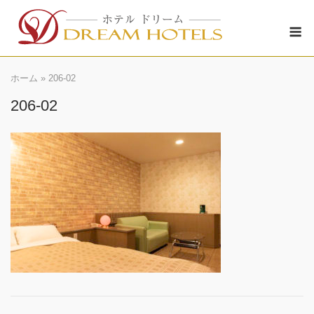
Skip
M
to
content
ホーム
»
206-02
206-02