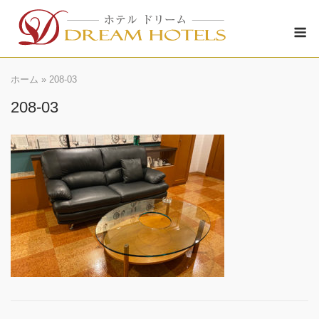
Skip
M
to
content
ホーム
»
208-03
208-03