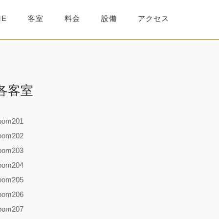
ME
客室
料金
設備
アクセス
各客室
oom201
oom202
oom203
oom204
oom205
oom206
oom207