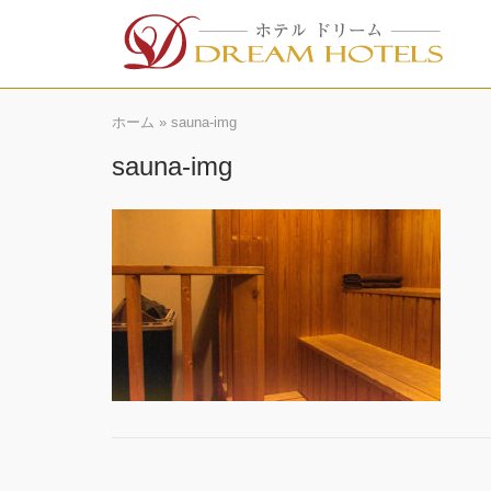
Skip
to
content
ホーム
»
sauna-img
sauna-img