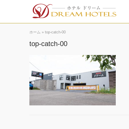
Skip
to
content
ホーム
»
top-catch-00
top-catch-00