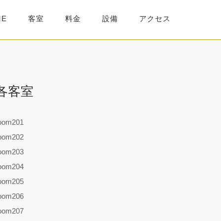
ME
客室
料金
設備
アクセス
各客室
oom201
oom202
oom203
oom204
oom205
oom206
oom207