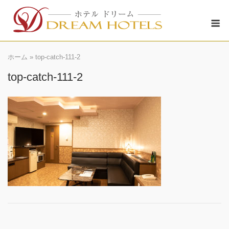
Skip
M
to
content
ホーム
»
top-catch-111-2
top-catch-111-2