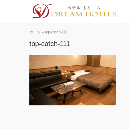
Skip
to
content
ホーム
»
top-catch-111
top-catch-111