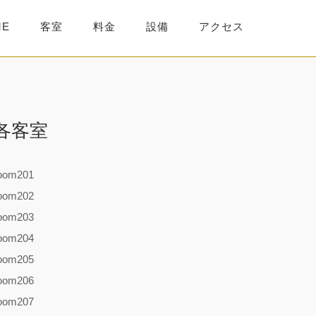
ME
客室
料金
設備
アクセス
各客室
oom201
oom202
oom203
oom204
oom205
oom206
oom207